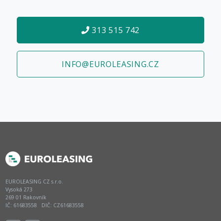
313 515 742
INFO@EUROLEASING.CZ
EUROLEASING CZ s.r.o.
Vysoká 273
269 01 Rakovník
IČ: 61683558 DIČ: CZ61683558