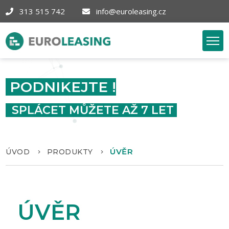
313 515 742
info@euroleasing.cz
SK
Úvěr
PODNIKEJTE !
SPLÁCET MŮŽETE AŽ 7 LET
ÚVĚR
ÚVOD
PRODUKTY
ÚVĚR