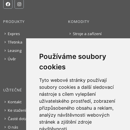
PRODUKTY
KOMODITY
Expres
Stroje a zařízení
Třetinka
Automobily
Leasing
Hotovost
Používáme soubory
Úvěr
Gastro zařízení
cookies
Použité stroje
Nestrojní vybavení
Tyto webové stránky používají
soubory cookies a další sledovací
UŽITEČNÉ
PORTÁL PRODEJCE
nástroje s cílem vylepšení
uživatelského prostředí, zobrazení
Kontakt
Pro registraci do našeho ON-LINE
portálu pro prodejce nás kontaktujte.
přizpůsobeného obsahu a reklam,
Ke stažení
analýzy návštěvnosti webových
Časté dotazy
stránek a zjištění zdroje
PŘIHLÁSIT SE
O nás
návštěvnosti.